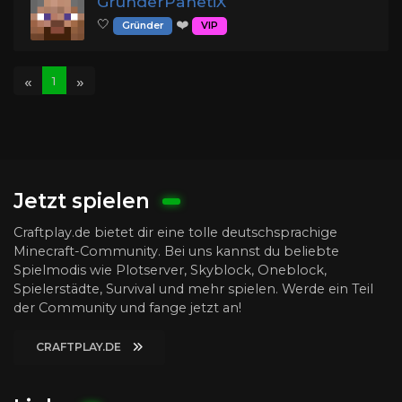
GründerPanetiX
🤍
❤️
Gründer
VIP
«
»
1
Jetzt spielen
Craftplay.de bietet dir eine tolle deutschsprachige
Minecraft-Community. Bei uns kannst du beliebte
Spielmodis wie Plotserver, Skyblock, Oneblock,
Spielerstädte, Survival und mehr spielen. Werde ein Teil
der Community und fange jetzt an!
CRAFTPLAY.DE