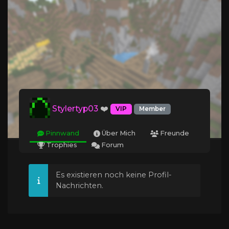
Stylertyp03
❤️
VIP
Member
Pinnwand
Über Mich
Freunde
Trophies
Forum
Es existieren noch keine Profil-
Nachrichten.