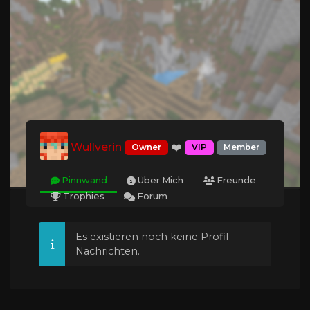
Wullverin
❤️
Owner
VIP
Member
Pinnwand
Über Mich
Freunde
Trophies
Forum
Es existieren noch keine Profil-
Nachrichten.