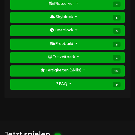
Plotserver
4
Skyblock
5
Oneblock
5
Freebuild
5
Freizeitpark
3
Fertigkeiten (Skills)
16
FAQ
9
Jetzt spielen