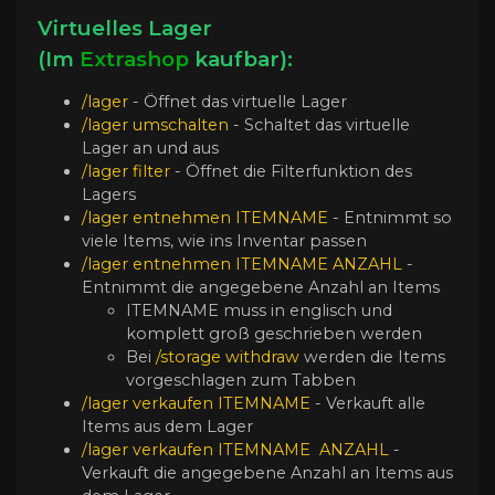
Virtuelles Lager
(Im
Extrashop
kaufbar):
/lager
- Öffnet das virtuelle Lager
/lager umschalten
- Schaltet das virtuelle
Lager an und aus
/lager filter
- Öffnet die Filterfunktion des
Lagers
/lager entnehmen
ITEMNAME
- Entnimmt so
viele Items, wie ins Inventar passen
/lager entnehmen
ITEMNAME ANZAHL
-
Entnimmt die angegebene Anzahl an Items
ITEMNAME muss in englisch und
komplett groß geschrieben werden
Bei
/storage withdraw
werden die Items
vorgeschlagen zum Tabben
/lager verkaufen
ITEMNAME
- Verkauft alle
Items aus dem Lager
/lager verkaufen
ITEMNAME
ANZAHL
-
Verkauft die angegebene Anzahl an Items aus