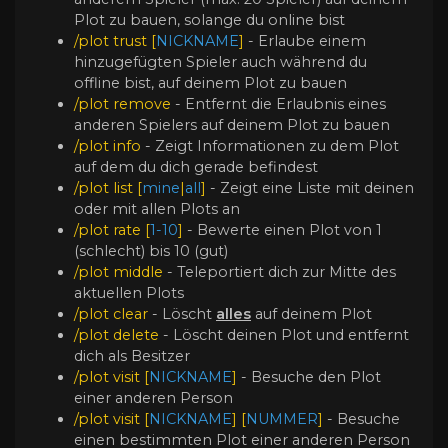
Plot zu bauen, solange du online bist
/plot trust [
NICKNAME
]
- Erlaube einem
hinzugefügten Spieler auch während du
offline bist, auf deinem Plot zu bauen
/plot remove
- Entfernt die Erlaubnis eines
anderen Spielers auf deinem Plot zu bauen
/plot info
- Zeigt Informationen zu dem Plot
auf dem du dich gerade befindest
/plot list [
mine
|
all
]
- Zeigt eine Liste mit deinen
oder mit allen Plots an
/plot rate [
1-10
]
- Bewerte einen Plot von 1
(schlecht) bis 10 (gut)
/plot middle
- Teleportiert dich zur Mitte des
aktuellen Plots
/plot clear
- Löscht
alles
auf deinem Plot
/plot delete
- Löscht deinen Plot und entfernt
dich als Besitzer
/plot visit [
NICKNAME
]
- Besuche den Plot
einer anderen Person
/plot visit [
NICKNAME
]
[
NUMMER
]
- Besuche
einen bestimmten Plot einer anderen Person