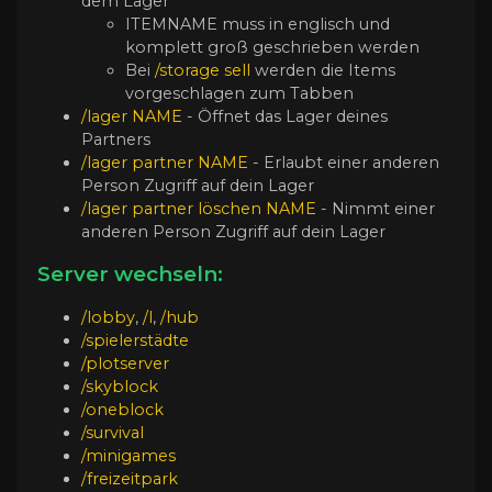
dem Lager
ITEMNAME muss in englisch und
komplett groß geschrieben werden
Bei
/storage sell
werden die Items
vorgeschlagen zum Tabben
/lager
NAME
- Öffnet das Lager deines
Partners
/lager partner
NAME
- Erlaubt einer anderen
Person Zugriff auf dein Lager
/lager partner löschen
NAME
- Nimmt einer
anderen Person Zugriff auf dein Lager
Server wechseln:
/lobby
,
/l
,
/hub
/spielerstädte
/plotserver
/skyblock
/oneblock
/survival
/minigames
/freizeitpark