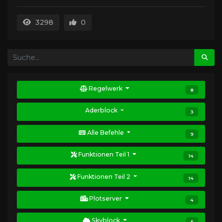
3298
0
Regelwerk
8
Aderblock
3
Alle Befehle
9
Funktionen Teil 1
14
Funktionen Teil 2
14
Plotserver
4
Skyblock
5