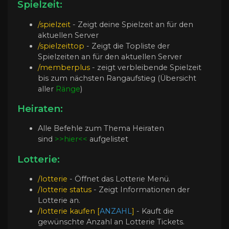
Spielzeit:
/spielzeit
- Zeigt deine Spielzeit an für den
aktuellen Server
/spielzeittop
- Zeigt die Topliste der
Spielzeiten an für den aktuellen Server
/memberplus
- zeigt verbleibende Spielzeit
bis zum nächsten Rangaufstieg (Übersicht
aller
Ränge
)
Heiraten:
Alle Befehle zum Thema Heiraten
sind
>>hier<<
aufgelistet
Lotterie:
/lotterie
- Öffnet das Lotterie Menü.
/lotterie status
- Zeigt Informationen der
Lotterie an.
/lotterie kaufen [
ANZAHL
]
- Kauft die
gewünschte Anzahl an Lotterie Tickets.