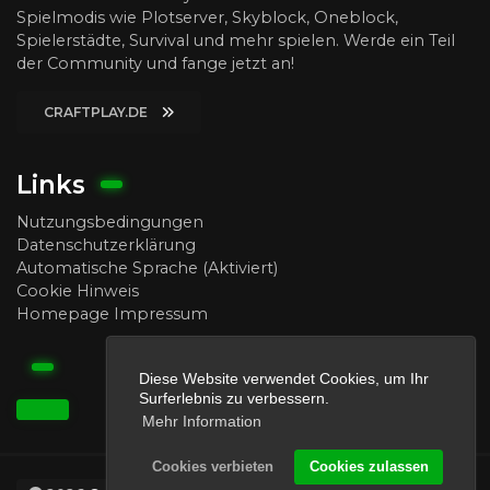
Spielmodis wie Plotserver, Skyblock, Oneblock,
Spielerstädte, Survival und mehr spielen. Werde ein Teil
der Community und fange jetzt an!
CRAFTPLAY.DE
Links
Nutzungsbedingungen
Datenschutzerklärung
Automatische Sprache (Aktiviert)
Cookie Hinweis
Homepage Impressum
Diese Website verwendet Cookies, um Ihr
Surferlebnis zu verbessern.
Mehr Information
Cookies verbieten
Cookies zulassen