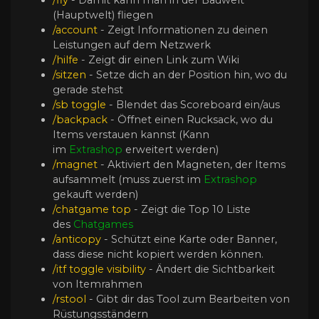
/fly
- Damit kann man in der Bauwelt
(Hauptwelt) fliegen
/account
- Zeigt Informationen zu deinen
Leistungen auf dem Netzwerk
/hilfe
- Zeigt dir einen Link zum Wiki
/sitzen
- Setze dich an der Position hin, wo du
gerade stehst
/sb toggle
- Blendet das Scoreboard ein/aus
/backpack
- Öffnet einen Rucksack, wo du
Items verstauen kannst (Kann
im
Extrashop
erweitert werden)
/magnet
- Aktiviert den Magneten, der Items
aufsammelt (muss zuerst im
Extrashop
gekauft werden)
/chatgame top
- Zeigt die Top 10 Liste
des
Chatgames
/anticopy
- Schützt eine Karte oder Banner,
dass diese nicht kopiert werden können.
/itf toggle visibility
- Ändert die Sichtbarkeit
von Itemrahmen
/rstool
- Gibt dir das Tool zum Bearbeiten von
Rüstungsständern