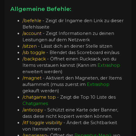
Allgemeine Befehle:
/befehle
- Zeigt dir Ingame den Link zu dieser
Befehlsseite
/account
- Zeigt Informationen zu deinen
Leistungen auf dem Netzwerk
/sitzen
- Lässt dich an deiner Stelle sitzen
/sb toggle
- Blendet das Scoreboard ein/aus
/backpack
- Öffnet einen Rucksack, wo du
Items verstauen kannst (Kann im
Extrashop
erweitert werden)
/magnet
- Aktiviert den Magneten, der Items
aufsammelt (muss zuerst im
Extrashop
gekauft werden)
/chatgame top
- Zeigt die Top 10 Liste des
Chatgames
/anticopy
- Schützt eine Karte oder Banner,
dass diese nicht kopiert werden können.
/itf toggle visibility
- Ändert die Sichtbarkeit
von Itemrahmen
/reparieren
- Öffnet das
Reparatur-Menü
, wo