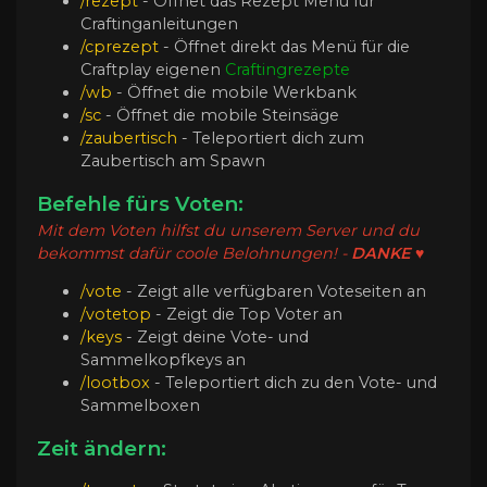
/rezept
- Öffnet das Rezept Menü für
Craftinganleitungen
/cprezept
- Öffnet direkt das Menü für die
Craftplay eigenen
Craftingrezepte
/wb
- Öffnet die mobile Werkbank
/sc
- Öffnet die mobile Steinsäge
/zaubertisch
- Teleportiert dich zum
Zaubertisch am Spawn
Befehle fürs Voten:
Mit dem Voten hilfst du unserem Server und du
bekommst dafür coole Belohnungen! -
DANKE ♥
/vote
- Zeigt alle verfügbaren Voteseiten an
/votetop
- Zeigt die Top Voter an
/keys
- Zeigt deine Vote- und
Sammelkopfkeys an
/lootbox
- Teleportiert dich zu den Vote- und
Sammelboxen
Zeit ändern: