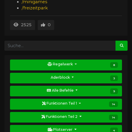
/minigames
/freizeitpark
2525
0
Regelwerk
8
Aderblock
3
Alle Befehle
9
Funktionen Teil 1
14
Funktionen Teil 2
14
Plotserver
4