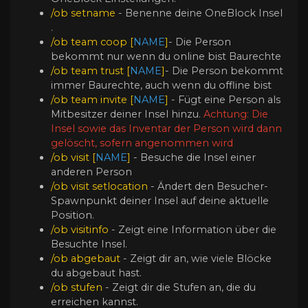
/ob setname
- Benenne deine OneBlock Insel
.
/ob team coop
[
NAME
]
- Die Person
bekommt nur wenn du online bist Baurechte
/ob team trust
[
NAME
]
- Die Person bekommt
immer Baurechte, auch wenn du offline bist
/ob team invite
[
NAME
]
- Fügt eine Person als
Mitbesitzer deiner Insel hinzu.
Achtung: Die
Insel sowie das Inventar der Person wird dann
gelöscht, sofern angenommen wird
/ob visit
[
NAME
]
- Besuche die Insel einer
anderen Person
/ob visit
setlocation
- Ändert den Besucher-
Spawnpunkt deiner Insel auf deine aktuelle
Position.
/ob visitinfo
- Zeigt eine Information über die
Besuchte Insel.
/ob abgebaut
- Zeigt dir an, wie viele Blöcke
du abgebaut hast.
/ob stufen
- Zeigt dir die Stufen an, die du
erreichen kannst.