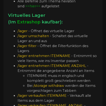
Alle Befehle zum Thema heiraten
sind
>>hier<<
aufgelistet
Virtuelles Lager
(Im
Extrashop
kaufbar):
/lager
- Öffnet das virtuelle Lager
/lager umschalten
- Schaltet das virtuelle
Lager an und aus
/lager filter
- Öffnet die Filterfunktion des
Lagers
/lager entnehmen
ITEMNAME
- Entnimmt so
viele Items, wie ins Inventar passen
/lager entnehmen
ITEMNAME ANZAHL
-
Entnimmt die angegebene Anzahl an Items
ITEMNAME muss in englisch und
komplett groß geschrieben werden
Bei
/storage withdraw
werden die Items
vorgeschlagen zum Tabben
/lager verkaufen
ITEMNAME
- Verkauft alle
Items aus dem Lager
/lager verkaufen
ITEMNAME
ANZAHL
-