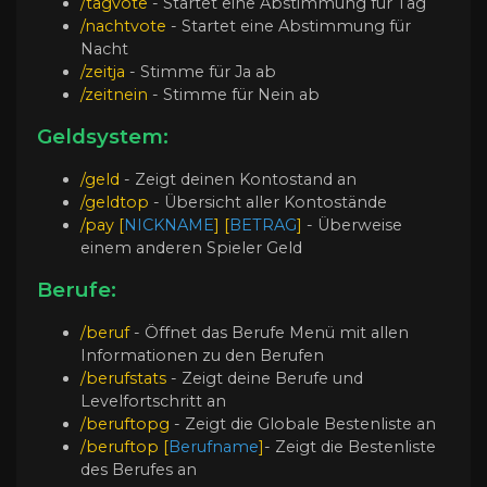
/tagvote
- Startet eine Abstimmung für Tag
/nachtvote
- Startet eine Abstimmung für
Nacht
/zeitja
- Stimme für Ja ab
/zeitnein
- Stimme für Nein ab
Geldsystem:
/geld
- Zeigt deinen Kontostand an
/geldtop
- Übersicht aller Kontostände
/pay [
NICKNAME
] [
BETRAG
]
- Überweise
einem anderen Spieler Geld
Berufe:
/beruf
- Öffnet das Berufe Menü mit allen
Informationen zu den Berufen
/berufstats
- Zeigt deine Berufe und
Levelfortschritt an
/beruftopg
- Zeigt die Globale Bestenliste an
/beruftop
[
Berufname
]
- Zeigt die Bestenliste
des Berufes an