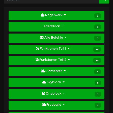
Regelwerk
8
Aderblock
3
Alle Befehle
9
Funktionen Teil 1
14
Funktionen Teil 2
14
Plotserver
4
Skyblock
5
Oneblock
5
Freebuild
5