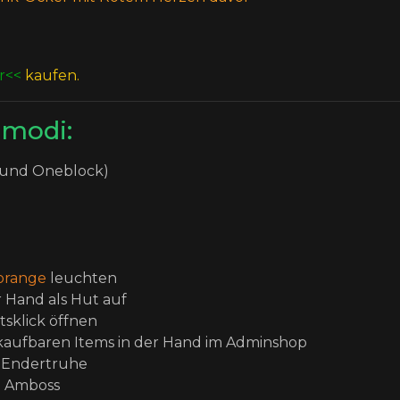
e
r<<
kaufen.
lmodi:
k und Oneblock)
orange
leuchten
r Hand als Hut auf
tsklick öffnen
erkaufbaren Items in der Hand im Adminshop
e Endertruhe
n Amboss