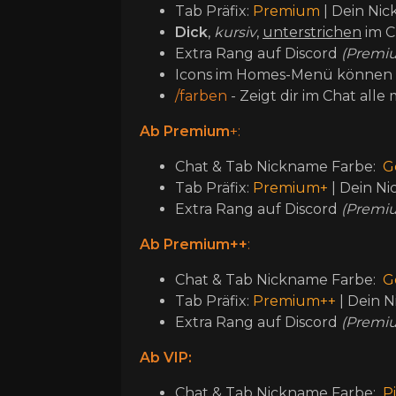
Tab Präfix:
Premium
| Dein Ni
Dick
,
kursiv
,
unterstrichen
im C
Extra Rang auf Discord
(Premi
Icons im Homes-Menü können 
/farben
- Zeigt dir im Chat all
Ab Premium
+:
Chat & Tab Nickname Farbe:
G
Tab Präfix:
Premium+
| Dein N
Extra Rang auf Discord
(Premi
Ab Premium++
:
Chat & Tab Nickname Farbe:
G
Tab Präfix:
Premium++
| Dein 
Extra Rang auf Discord
(Premi
Ab VIP:
Chat & Tab Nickname Farbe:
Pi