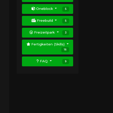
Oneblock
5
Freebuild
5
Freizeitpark
3
Fertigkeiten (Skills)
16
FAQ
9