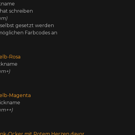
ckname
hat schreiben
um)
selbst gesetzt werden
e möglichen Farbcodes an
elb-Rosa
ickname
um+)
elb-Magenta
Nickname
um++)
nk-Ocker mit Rotem Herzen davor