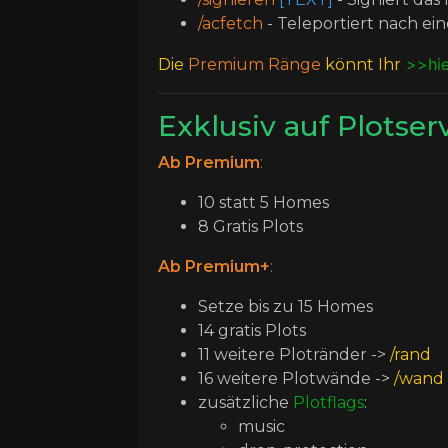
/acfetch
- Teleportiert nach ei
>>hi
Die
Premium Ränge
könnt Ihr
Exklusiv auf Plotserv
Ab Premium
:
10 statt 5 Homes
8 Gratis Plots
Ab Premium+
:
Setze bis zu 15 Homes
14 gratis Plots
11 weitere Plotränder ->
/rand
16 weitere Plotwände ->
/wand
zusätzliche
Plotflags
:
music