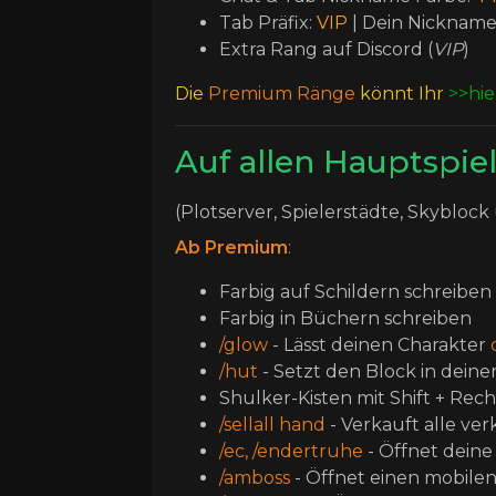
Tab Präfix:
VIP
| Dein Nicknam
Extra Rang auf Discord (
VIP
)
Die
Premium Ränge
könnt Ihr
>>hie
Auf allen Hauptspie
(Plotserver, Spielerstädte, Skybloc
Ab Premium
:
Farbig auf Schildern schreiben
Farbig in Büchern schreiben
/glow
- Lässt deinen Charakter
/hut
- Setzt den Block in deine
Shulker-Kisten mit Shift + Rech
/sellall hand
- Verkauft alle v
/ec, /endertruhe
- Öffnet dein
/amboss
- Öffnet einen mobile