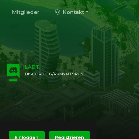
Mitglieder
Kontakt
LÄDT...
DISCORD.GG/RKM7NT9RH9
KLICKE HIER, UM BEIZUTRETEN
Einloggen
Registrieren