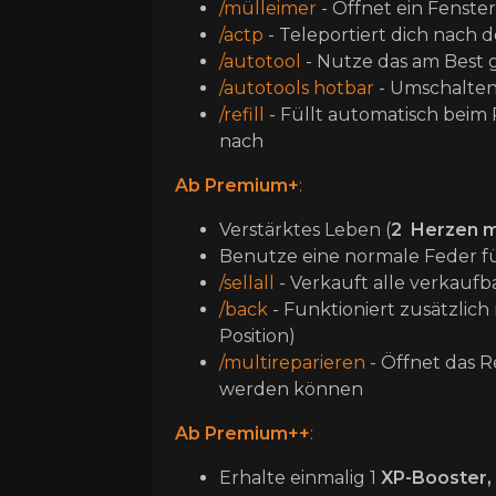
/mülleimer
- Öffnet ein Fenste
/actp
- Teleportiert dich nach
/autotool
- Nutze das am Best
/autotools hotbar
- Umschalten 
/refill
- Füllt automatisch beim 
nach
Ab Premium+
:
Verstärktes Leben (
2
Herzen 
Benutze eine normale Feder fü
/sellall
- Verkauft alle verkauf
/back
- Funktioniert zusätzlich
Position)
/multireparieren
- Öffnet das 
werden können
Ab Premium++
:
Erhalte einmalig 1
XP-Booster,