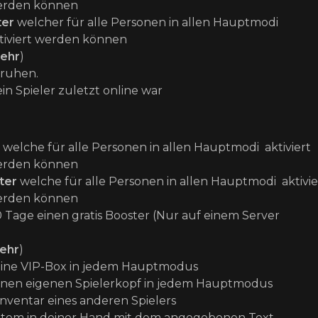
 werden können
ter
welcher für
alle Personen
in allen Hauptmodi
aktiviert werden können
ehr
)
Truhen.
 Spieler zuletzt online war
,
welche für
alle Personen
in allen Hauptmodi aktiviert
 werden können
ter
welche für
alle Personen
in allen Hauptmodi aktivie
 werden können
30 Tage einen gratis Booster (Nur auf einem Server
ehr
)
e eine VIP-Box in jedem Hauptmodus
einen eigenen Spielerkopf
in jedem Hauptmodus
Inventar eines anderen Spielers
s Item in deiner Hand mit dem angegebenen Text