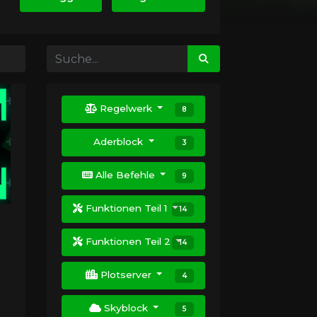
Regelwerk
8
Aderblock
3
Alle Befehle
9
Funktionen Teil 1
14
Funktionen Teil 2
14
Plotserver
4
Skyblock
5