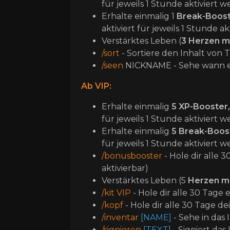
für jeweils 1 Stunde aktiviert
Erhalte einmalig 1
Break-Boos
aktiviert für jeweils 1 Stunde 
Verstärktes Leben (
3
Herzen m
/sort
- Sortiere den Inhalt von 
/seen
NICKNAME - Sehe wann ein
Ab VIP:
Erhalte einmalig
5 XP-Booster
für jeweils 1 Stunde aktiviert
Erhalte einmalig
5 Break-Boos
für jeweils 1 Stunde aktiviert
/bonusbooster
- Hole dir alle 
aktivierbar)
Verstärktes Leben (5
Herzen m
/kit VIP
- Hole dir alle 30 Tag
/kopf
- Hole dir alle 30 Tage d
/inventar
[NAME]
- Sehe in das 
/signieren
[TEXT]
- Signiert da