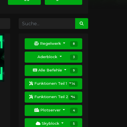
Regelwerk
8
Aderblock
3
Alle Befehle
9
Funktionen Teil 1
14
Funktionen Teil 2
14
Plotserver
4
Skyblock
5