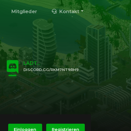
Mitglieder
Kontakt
LÄDT...
DISCORD.GG/RKM7NT9RH9
KLICKE HIER, UM BEIZUTRETEN
Einloggen
Registrieren