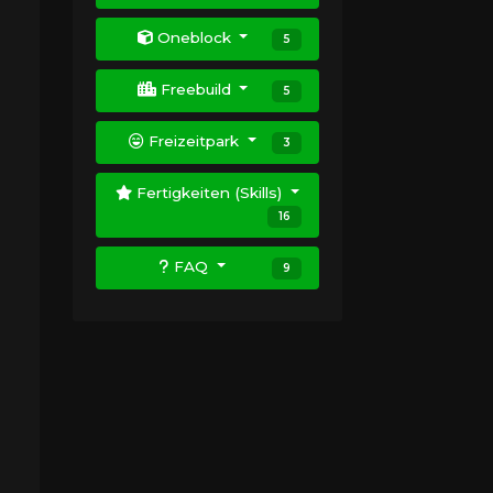
Oneblock
5
Freebuild
5
Freizeitpark
3
Fertigkeiten (Skills)
16
FAQ
9