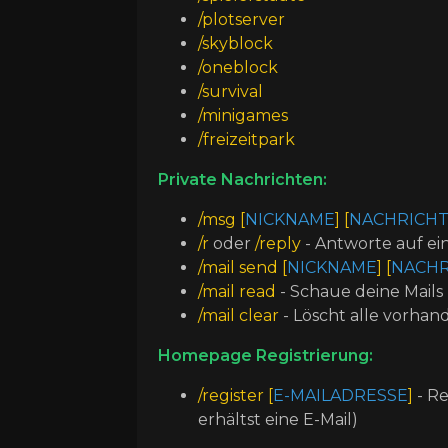
/plotserver
/skyblock
/oneblock
/survival
/minigames
/freizeitpark
Private Nachrichten:
/msg [
NICKNAME
] [
NACHRICH
/r
oder
/reply
- Antworte auf ei
/mail send [
NICKNAME
] [
NACHR
/mail read
- Schaue deine Mails
/mail clear
- Löscht alle vorhan
Homepage Registrierung:
/register [
E-MAILADRESSE
]
- R
erhältst eine E-Mail)