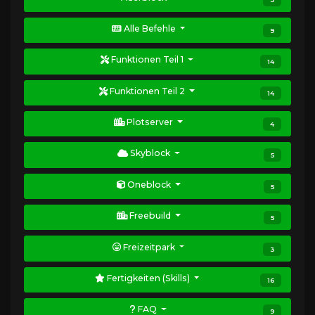
Alle Befehle
9
Funktionen Teil 1
14
Funktionen Teil 2
14
Plotserver
4
Skyblock
5
Oneblock
5
Freebuild
5
Freizeitpark
3
Fertigkeiten (Skills)
16
FAQ
9