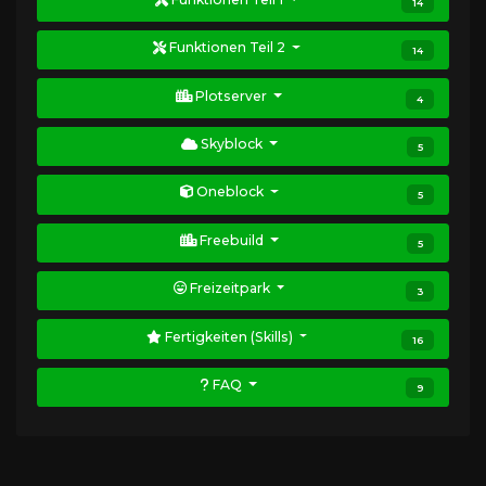
14
Funktionen Teil 2
14
Plotserver
4
Skyblock
5
Oneblock
5
Freebuild
5
Freizeitpark
3
Fertigkeiten (Skills)
16
FAQ
9