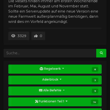
Die Resets finden immer am ersten Wochenende
im Februar, Mai, August und November statt.
Sollte ein Serverupdate auf eine neue Version eine
neue Farmwelt außerplanmäßig benötigen, dann
wird dies im Vorfeld angekündigt.
3329
0
Regelwerk
8
Aderblock
3
Alle Befehle
9
Funktionen Teil 1
14