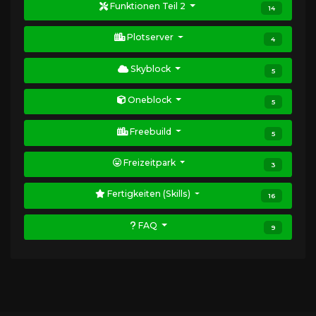
Funktionen Teil 2
14
Plotserver
4
Skyblock
5
Oneblock
5
Freebuild
5
Freizeitpark
3
Fertigkeiten (Skills)
16
FAQ
9