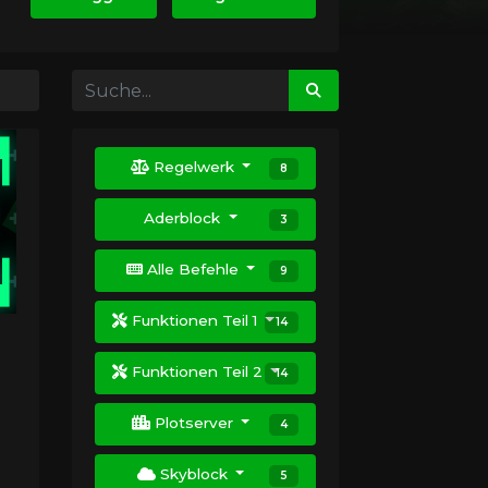
Regelwerk
8
Aderblock
3
Alle Befehle
9
Funktionen Teil 1
14
Funktionen Teil 2
14
Plotserver
4
Skyblock
5