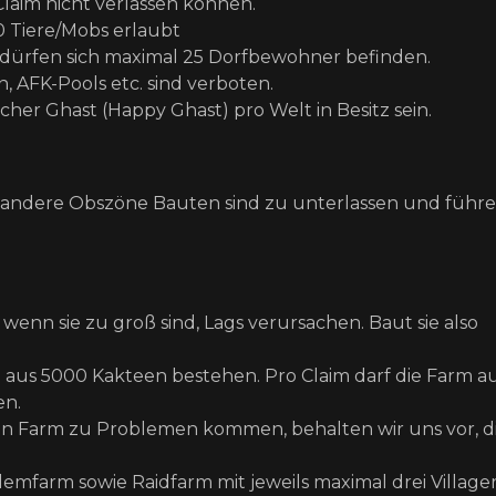
Claim nicht verlassen können.
50 Tiere/Mobs erlaubt
) dürfen sich maximal 25 Dorfbewohner befinden.
 AFK-Pools etc. sind verboten.
cher Ghast (Happy Ghast) pro Welt in Besitz sein.
r andere Obszöne Bauten sind zu unterlassen und führ
nn sie zu groß sind, Lags verursachen. Baut sie also
 aus 5000 Kakteen bestehen. Pro Claim darf die Farm a
en.
en Farm zu Problemen kommen, behalten wir uns vor, d
olemfarm sowie Raidfarm mit jeweils maximal drei Village