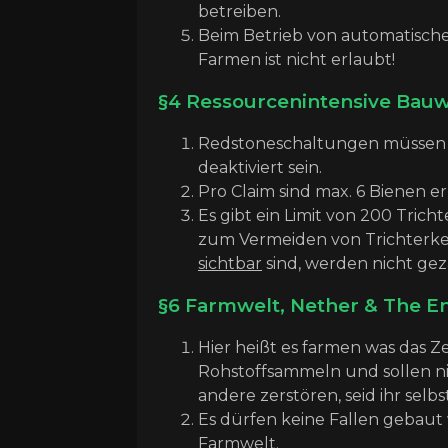
betreiben.
Beim Betrieb von automatische
Farmen ist nicht erlaubt!
§4 Ressourcenintensive Bauw
Redstoneschaltungen müssen a
deaktiviert sein.
Pro Claim sind max. 6 Bienen er
Es gibt ein Limit von 200 Trich
zum Vermeiden von Trichterket
sichtbar
sind, werden nicht gez
§6 Farmwelt, Nether & The E
Hier heißt es farmen was das Z
Rohstoffsammeln und sollen nic
andere zerstören, seid ihr selbs
Es dürfen keine Fallen gebaut
Farmwelt.