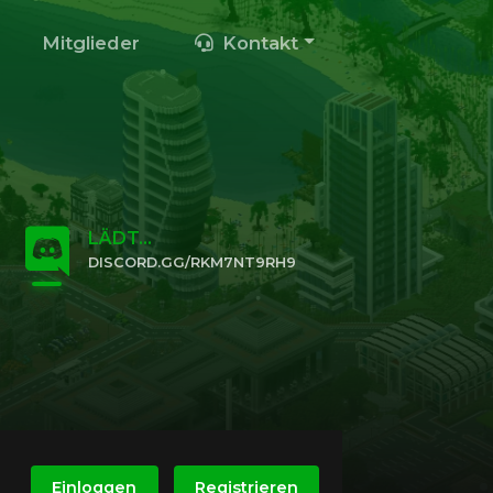
Mitglieder
Kontakt
LÄDT...
DISCORD.GG/RKM7NT9RH9
KLICKE HIER, UM BEIZUTRETEN
Einloggen
Registrieren