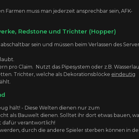
n Farmen muss man jederzeit ansprechbar sein, AFK-
erke, Redstone und Trichter (Hopper)
bschaltbar sein und müssen beim Verlassen des Serve
laubt.
tern pro Claim. Nutzt das Pipesystem oder z.B. Wasserlau
ten. Trichter, welche als Dekorationsblöcke
eindeutig
ählt.
nd
eug hält! - Diese Welten dienen nur zum
ht als Bauwelt dienen. Solltet ihr dort etwas bauen, wa
t dafür verantwortlich!
 werden, durch die andere Spieler sterben können in de