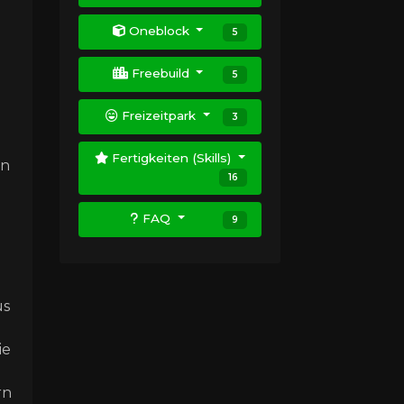
Oneblock
5
Freebuild
5
Freizeitpark
3
Fertigkeiten (Skills)
en
16
FAQ
9
us
ie
rn