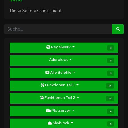
Diese Seite existiert nicht.
Regelwerk
8
Aderblock
3
Alle Befehle
9
Funktionen Teil 1
14
Funktionen Teil 2
14
Plotserver
4
Skyblock
5