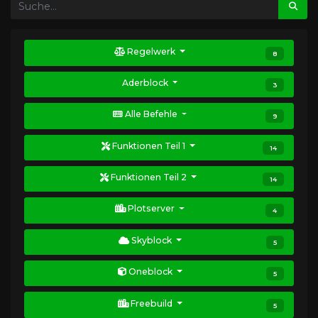
Regelwerk
8
Aderblock
3
Alle Befehle
9
Funktionen Teil 1
14
Funktionen Teil 2
14
Plotserver
4
Skyblock
5
Oneblock
5
Freebuild
5