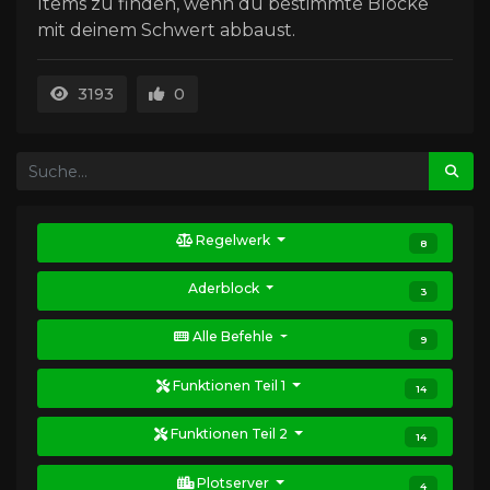
Items zu finden, wenn du bestimmte Blöcke
mit deinem Schwert abbaust.
3193
0
Regelwerk
8
Aderblock
3
Alle Befehle
9
Funktionen Teil 1
14
Funktionen Teil 2
14
Plotserver
4