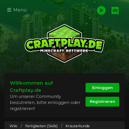
Menü
Willkommen auf
Einloggen
Craftplay.de
Um unserer Community
Registrieren
beizutreten, bitte einloggen oder
registrieren!
Wiki
/
Fertigkeiten (Skills)
/
Kräuterkunde