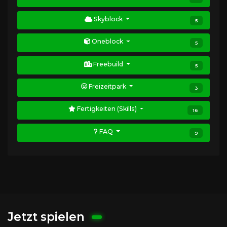
Skyblock
5
Oneblock
5
Freebuild
5
Freizeitpark
3
Fertigkeiten (Skills)
16
FAQ
9
Jetzt spielen