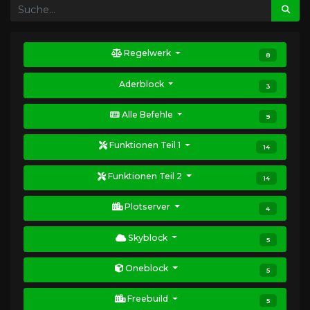
Regelwerk
8
Aderblock
3
Alle Befehle
9
Funktionen Teil 1
14
Funktionen Teil 2
14
Plotserver
4
Skyblock
5
Oneblock
5
Freebuild
5