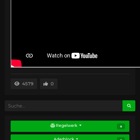
4579
0
Regelwerk
8
Aderblock