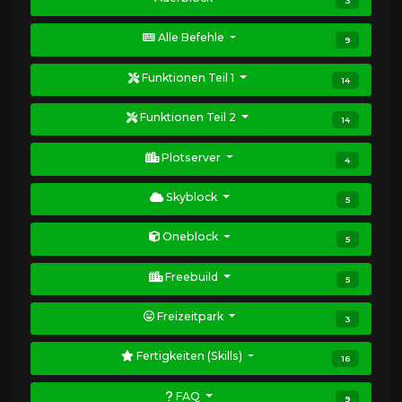
3
Alle Befehle
9
Funktionen Teil 1
14
Funktionen Teil 2
14
Plotserver
4
Skyblock
5
Oneblock
5
Freebuild
5
Freizeitpark
3
Fertigkeiten (Skills)
16
FAQ
9