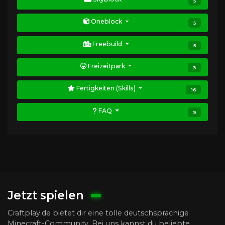
5
Oneblock
5
Freebuild
5
Freizeitpark
3
Fertigkeiten (Skills)
16
FAQ
9
Jetzt spielen
Craftplay.de bietet dir eine tolle deutschsprachige
Minecraft-Community. Bei uns kannst du beliebte